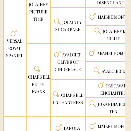
DISENCHANTED
JOLAINEY
PICTURE
MAIBEE MONTR
TIME
JOLAINEY
SUGAR BABE
JOLAINEY MIS
MILLIE
VERSAL
ROYAL
ARANEL BOMBAS
AVALCIER
SPANIEL
OLIVER OF
CINDERLACE
AVALCIER TALI
CHARNELL
EDITH
PASCAVALE
EVANS
ENCHANTED
CHARNELL
ENCHANTRESS
JUZANDIA PERF
TEN
MAIBEE MONTR
LANOLA