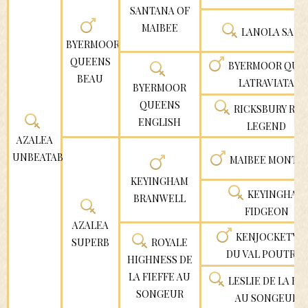
SANTANA OF
MAIBEE
LANOLA SALS
BYERMOOR
QUEENS
BYERMOOR QUE
BEAU
LATRAVIATA
BYERMOOR
QUEENS
RICKSBURY ROY
ENGLISH
LEGEND
AZALEA
UNBEATABLE
MAIBEE MONTR
KEYINGHAM
KEYINGHAM
BRANWELL
FIDGEON
AZALEA
KENJOCKETY J
ROYALE
SUPERB
DU VAL POUTREL
HIGHNESS DE
LA FIEFFE AU
LESLIE DE LA FI
SONGEUR
AU SONGEUR