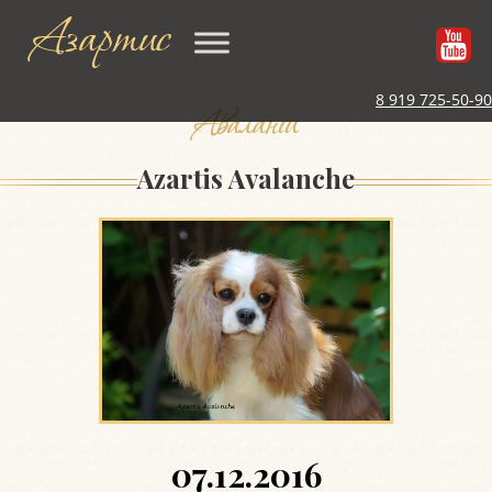
Азартис
8 919 725-50-90
Аваланш
Azartis Avalanche
07.12.2016