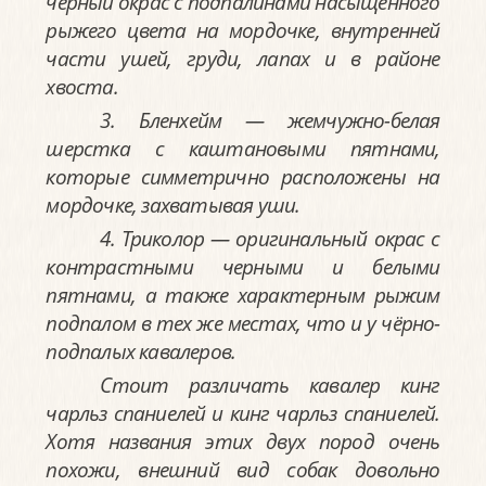
черный окрас с подпалинами насыщенного
рыжего цвета на мордочке, внутренней
части ушей, груди, лапах и в районе
хвоста.
3. Бленхейм — жемчужно-белая
шерстка с каштановыми пятнами,
которые симметрично расположены на
мордочке, захватывая уши.
4. Триколор — оригинальный окрас с
контрастными черными и белыми
пятнами, а также характерным рыжим
подпалом в тех же местах, что и у чёрно-
подпалых кавалеров.
Стоит различать кавалер кинг
чарльз спаниелей и кинг чарльз спаниелей.
Хотя названия этих двух пород очень
похожи, внешний вид собак довольно